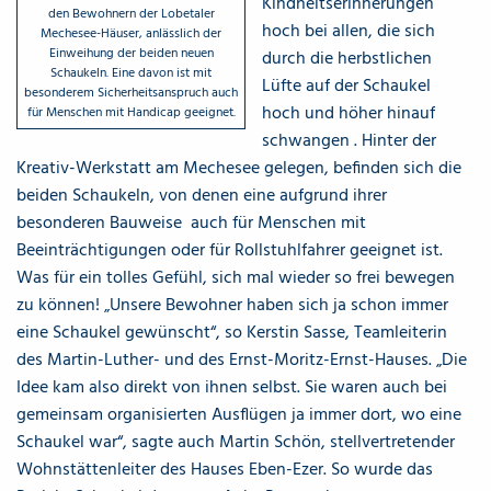
Kindheitserinnerungen
den Bewohnern der Lobetaler
hoch bei allen, die sich
Mechesee-Häuser, anlässlich der
Einweihung der beiden neuen
durch die herbstlichen
Schaukeln. Eine davon ist mit
Lüfte auf der Schaukel
besonderem Sicherheitsanspruch auch
hoch und höher hinauf
für Menschen mit Handicap geeignet.
schwangen . Hinter der
Kreativ-Werkstatt am Mechesee gelegen, befinden sich die
beiden Schaukeln, von denen eine aufgrund ihrer
besonderen Bauweise auch für Menschen mit
Beeinträchtigungen oder für Rollstuhlfahrer geeignet ist.
Was für ein tolles Gefühl, sich mal wieder so frei bewegen
zu können! „Unsere Bewohner haben sich ja schon immer
eine Schaukel gewünscht“, so Kerstin Sasse, Teamleiterin
des Martin-Luther- und des Ernst-Moritz-Ernst-Hauses. „Die
Idee kam also direkt von ihnen selbst. Sie waren auch bei
gemeinsam organisierten Ausflügen ja immer dort, wo eine
Schaukel war“, sagte auch Martin Schön, stellvertretender
Wohnstättenleiter des Hauses Eben-Ezer. So wurde das