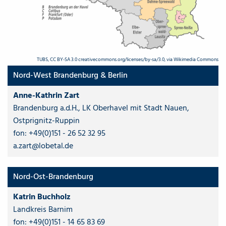
TUBS, CC BY-SA 3.0 creativecommons.org/licenses/by-sa/3.0, via Wikimedia Commons
Nord-West Brandenburg & Berlin
Anne-Kathrin Zart
Brandenburg a.d.H., LK Oberhavel mit Stadt Nauen,
Ostprignitz-Ruppin
fon:
+49(0)151 - 26 52 32 95
a.zart@lobetal.de
Nord-Ost-Brandenburg
Katrin Buchholz
Landkreis Barnim
fon:
+49(0)151 - 14 65 83 69