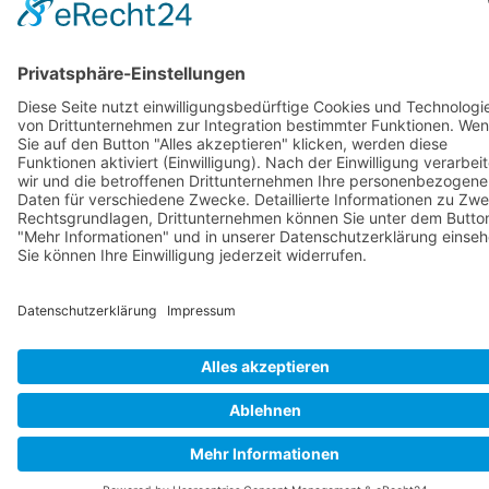
© 2025
Hoffnungstaler Stiftung Lobetal
· Bodelschwinghstr. 27 · 16321
Bernau OT Lobetal · Tel.: +49(0)3338-66-0 ·
info@lobetal.de
·
Erklärung zur
Barrierefreiheit
·
Impressum
·
Datenschutz