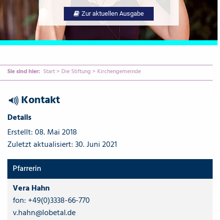
Zur aktuellen Ausgabe
Sie sind hier:
Start
>
Die Stiftung
>
Kirchengemeinde
Kontakt
{Play}
Details
Erstellt: 08. Mai 2018
Zuletzt aktualisiert: 30. Juni 2021
Pfarrerin
Vera Hahn
fon:
+49(0)3338-66-770
v.hahn@lobetal.de