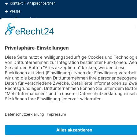
Kontakt + Ansprechpartner
Presse
Stellenangebote
Spenden
© 2025
Hoffnungstaler Stiftung Lobetal
· Bodelschwinghstr. 27 · 16321
Bernau OT Lobetal · Tel.: +49(0)3338-66-0 ·
info@lobetal.de
·
Erklärung zur
Barrierefreiheit
·
Impressum
·
Datenschutz