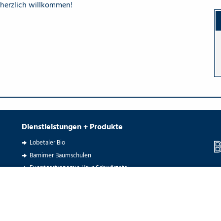
herzlich willkommen!
Dienstleistungen + Produkte
Lobetaler Bio
Barnimer Baumschulen
Eventgastronomie Haus Schwärzetal
I
Hotel Grenzfall
Restaurant Bonhoeffer-Haus
Gästehaus Lazarus
Up-Cycle Werkstatt