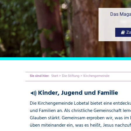
Das Magaz
Zu
Sie sind hier:
Start
>
Die Stiftung
>
Kirchengemeinde
Kinder, Jugend und Familie
{Play}
Die Kirchengemeinde Lobetal bietet eine entdecku
und Familien an. Als christliche Gemeinschaft le
Glauben stärkt. Gemeinsam erproben wir, was im 
üben miteinander ein, was es heißt, Jesus nachzuf