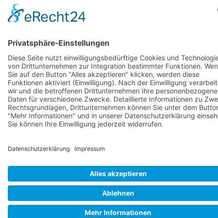
Termine
Kontakt + Ansprechpartner
Presse
Stellenangebote
Spenden
© 2025
Hoffnungstaler Stiftung Lobetal
· Bodelschwinghstr. 27 · 16321
Bernau OT Lobetal · Tel.: +49(0)3338-66-0 ·
info@lobetal.de
·
Erklärung zur
Barrierefreiheit
·
Impressum
·
Datenschutz