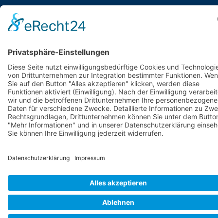
Stellenangebote
Spenden
© 2025
Hoffnungstaler Stiftung Lobetal
· Bodelschwinghstr. 27 · 16321
Bernau OT Lobetal · Tel.: +49(0)3338-66-0 ·
info@lobetal.de
·
Erklärung zur
Barrierefreiheit
·
Impressum
·
Datenschutz